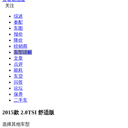
关注
综述
参配
车图
报价
降价
经销商
车型详解
文章
点评
能耗
车贷
问答
论坛
保养
二手车
2015款 2.0TSI 舒适版
选择其他车型