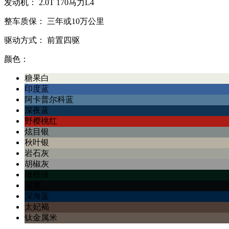
发动机：
2.0T
170马力L4
整车质保：
三年或10万公里
驱动方式：
前置四驱
颜色：
糖果白
印度蓝
阿卡普尔科蓝
深夜蓝
野樱桃红
炫目银
秋叶银
岩石灰
胡椒灰
橄榄绿
深黑
深海蓝
太妃褐
钛金属米