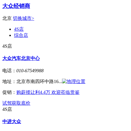
大众经销商
北京
切换城市>
4S店
综合店
4S店
大众汽车北京中心
电话：
010-67549988
地址：
北京市南四环中路16...
促销：
购蔚揽让利4.4万 欢迎莅临赏鉴
试驾
获取底价
4S店
中进大众