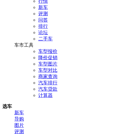
行情
新车
评测
问答
排行
论坛
二手车
车市工具
车型报价
降价促销
车型图片
车型对比
商家查询
汽车排行
汽车贷款
计算器
选车
新车
导购
图片
评测