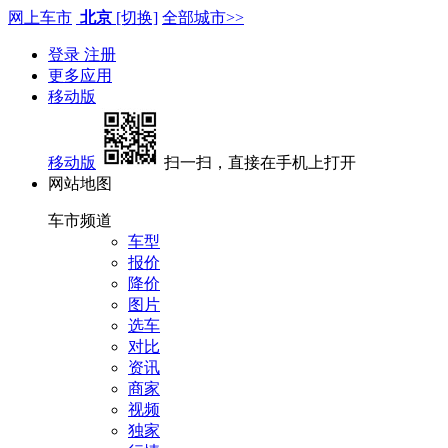
网上车市
北京
[切换]
全部城市>>
登录
注册
更多应用
移动版
移动版
扫一扫，直接在手机上打开
网站地图
车市频道
车型
报价
降价
图片
选车
对比
资讯
商家
视频
独家