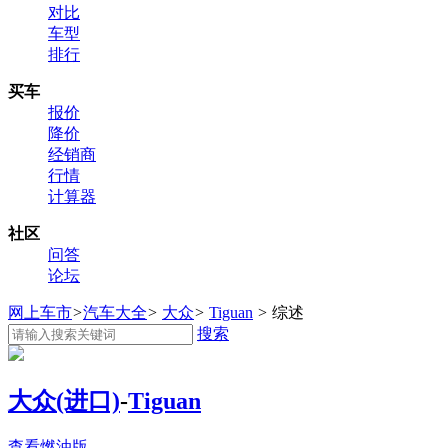
对比
车型
排行
买车
报价
降价
经销商
行情
计算器
社区
问答
论坛
网上车市
>
汽车大全
>
大众
>
Tiguan
>
综述
搜索
大众(进口)
-
Tiguan
查看燃油版