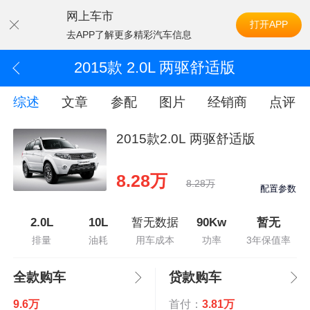
网上车市
打开APP
去APP了解更多精彩汽车信息
2015款 2.0L 两驱舒适版
综述
文章
参配
图片
经销商
点评
2015款2.0L 两驱舒适版
8.28万
8.28万
配置参数
2.0L
10L
暂无数据
90Kw
暂无
排量
油耗
用车成本
功率
3年保值率
全款购车
贷款购车
9.6万
首付：
3.81万