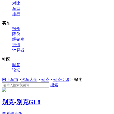
对比
车型
排行
买车
报价
降价
经销商
行情
计算器
社区
问答
论坛
网上车市
>
汽车大全
>
别克
>
别克GL8
>
综述
搜索
别克
-
别克GL8
查看燃油版