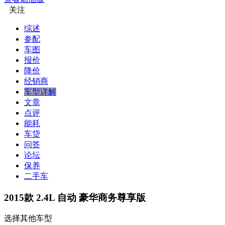
关注
综述
参配
车图
报价
降价
经销商
车型详解
文章
点评
能耗
车贷
问答
论坛
保养
二手车
2015款 2.4L 自动 豪华商务尊享版
选择其他车型