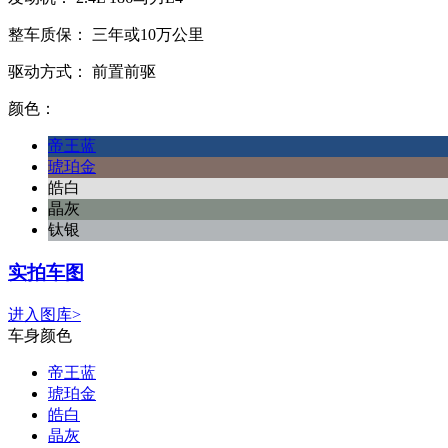
整车质保：
三年或10万公里
驱动方式：
前置前驱
颜色：
帝王蓝
琥珀金
皓白
晶灰
钛银
实拍车图
进入图库>
车身颜色
帝王蓝
琥珀金
皓白
晶灰