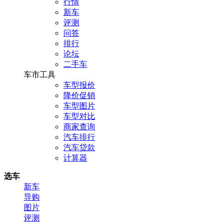
行情
新车
评测
问答
排行
论坛
二手车
车市工具
车型报价
降价促销
车型图片
车型对比
商家查询
汽车排行
汽车贷款
计算器
选车
新车
导购
图片
评测