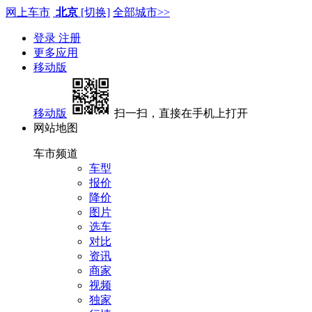
网上车市
北京
[切换]
全部城市>>
登录
注册
更多应用
移动版
移动版
扫一扫，直接在手机上打开
网站地图
车市频道
车型
报价
降价
图片
选车
对比
资讯
商家
视频
独家