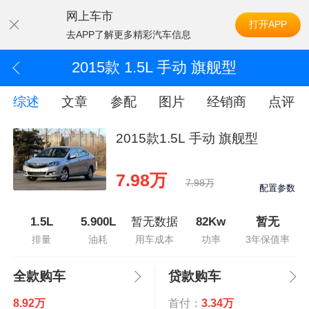
网上车市
打开APP
去APP了解更多精彩汽车信息
2015款 1.5L 手动 旗舰型
综述
文章
参配
图片
经销商
点评
2015款1.5L 手动 旗舰型
7.98万
7.98万
配置参数
1.5L
5.900L
暂无数据
82Kw
暂无
排量
油耗
用车成本
功率
3年保值率
全款购车
贷款购车
8.92万
首付：
3.34万