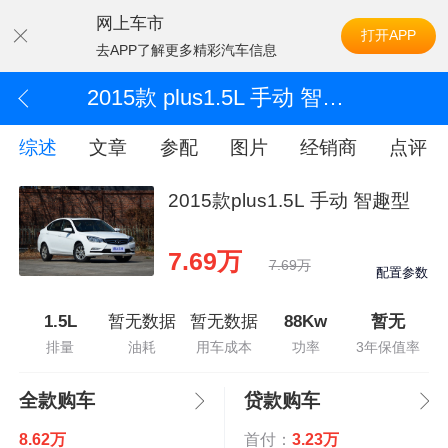
网上车市
打开APP
去APP了解更多精彩汽车信息
2015款 plus1.5L 手动 智趣型
综述
文章
参配
图片
经销商
点评
2015款plus1.5L 手动 智趣型
7.69万
7.69万
配置参数
1.5L
暂无数据
暂无数据
88Kw
暂无
排量
油耗
用车成本
功率
3年保值率
全款购车
贷款购车
8.62万
首付：
3.23万