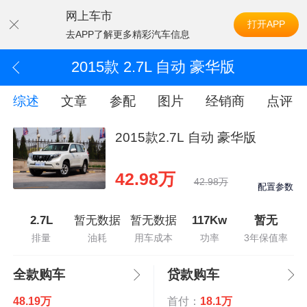
网上车市
打开APP
去APP了解更多精彩汽车信息
2015款 2.7L 自动 豪华版
综述
文章
参配
图片
经销商
点评
2015款2.7L 自动 豪华版
42.98万
42.98万
配置参数
2.7L
暂无数据
暂无数据
117Kw
暂无
排量
油耗
用车成本
功率
3年保值率
全款购车
贷款购车
48.19万
首付：
18.1万