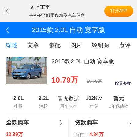
网上车市
打开APP
去APP了解更多精彩汽车信息
2015款 2.0L 自动 宽享版
综述
文章
参配
图片
经销商
点评
2015款2.0L 自动 宽享版
10.79万
10.79万
配置参数
2.0L
9.2L
暂无数据
102Kw
暂无
排量
油耗
用车成本
功率
3年保值率
全款购车
贷款购车
12.39万
首付：
4.84万