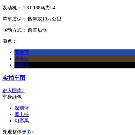
发动机：
1.8T
188马力L4
整车质保：
四年或10万公里
驱动方式：
前置后驱
颜色：
深幽蓝
摩卡棕
幻影黑
实拍车图
进入图库>
车身颜色
深幽蓝
摩卡棕
幻影黑
外观整体
更多>