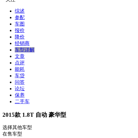
综述
参配
车图
报价
降价
经销商
车型详解
文章
点评
能耗
车贷
问答
论坛
保养
二手车
2015款 1.8T 自动 豪华型
选择其他车型
在售车型