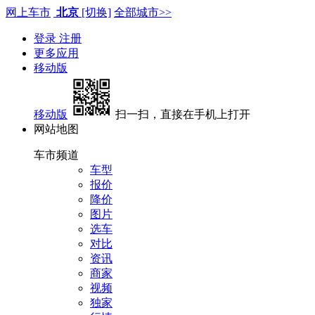
网上车市
北京
[切换]
全部城市>>
登录
注册
更多应用
移动版
移动版
扫一扫，直接在手机上打开
网站地图
车市频道
车型
报价
降价
图片
选车
对比
资讯
商家
视频
独家