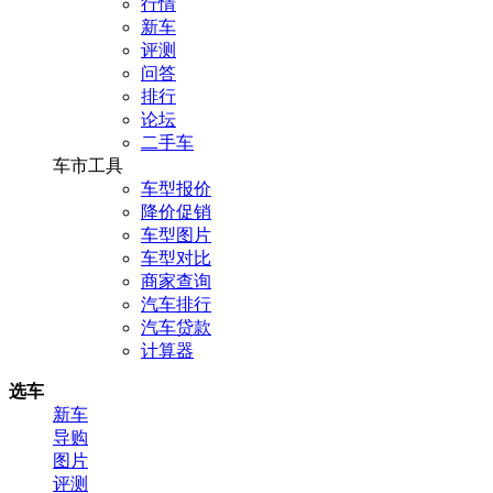
行情
新车
评测
问答
排行
论坛
二手车
车市工具
车型报价
降价促销
车型图片
车型对比
商家查询
汽车排行
汽车贷款
计算器
选车
新车
导购
图片
评测