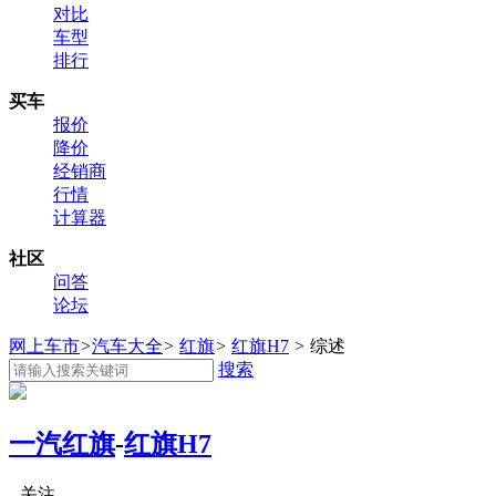
对比
车型
排行
买车
报价
降价
经销商
行情
计算器
社区
问答
论坛
网上车市
>
汽车大全
>
红旗
>
红旗H7
>
综述
搜索
一汽红旗
-
红旗H7
关注