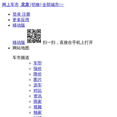
网上车市
北京
[切换]
全部城市>>
登录
注册
更多应用
移动版
移动版
扫一扫，直接在手机上打开
网站地图
车市频道
车型
报价
降价
图片
选车
对比
资讯
商家
视频
独家