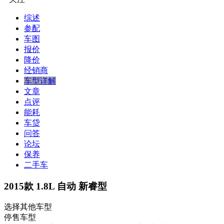
综述
参配
车图
报价
降价
经销商
车型详解
文章
点评
能耗
车贷
问答
论坛
保养
二手车
2015款 1.8L 自动 新睿型
选择其他车型
停售车型