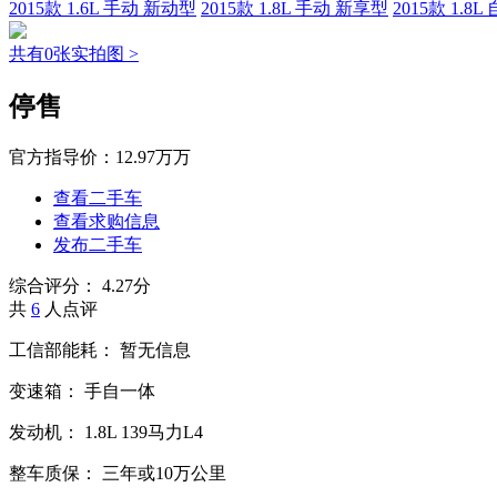
2015款 1.6L 手动 新动型
2015款 1.8L 手动 新享型
2015款 1.8
共有0张实拍图 >
停售
官方指导价：
12.97万万
查看二手车
查看求购信息
发布二手车
综合评分：
4.27分
共
6
人点评
工信部能耗：
暂无信息
变速箱：
手自一体
发动机：
1.8L
139马力L4
整车质保：
三年或10万公里