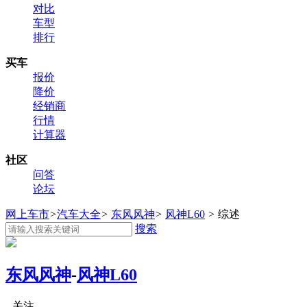
对比
车型
排行
买车
报价
降价
经销商
行情
计算器
社区
问答
论坛
网上车市
>
汽车大全
>
东风风神
>
风神L60
>
综述
搜索
东风风神
-
风神L60
关注