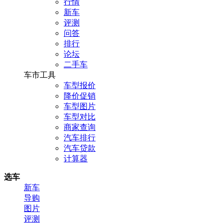
行情
新车
评测
问答
排行
论坛
二手车
车市工具
车型报价
降价促销
车型图片
车型对比
商家查询
汽车排行
汽车贷款
计算器
选车
新车
导购
图片
评测