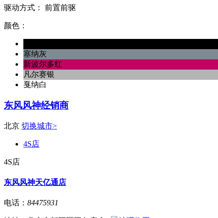
驱动方式：
前置前驱
颜色：
哥特黑
塞纳灰
新波尔多红
凡尔赛银
戛纳白
东风风神经销商
北京
切换城市>
4S店
4S店
东风风神天亿通店
电话：
84475931