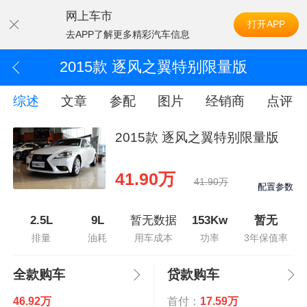
网上车市
打开APP
去APP了解更多精彩汽车信息
2015款 逐风之翼特别限量版
综述
文章
参配
图片
经销商
点评
2015款 逐风之翼特别限量版
41.90万
41.90万
配置参数
2.5L
9L
暂无数据
153Kw
暂无
排量
油耗
用车成本
功率
3年保值率
全款购车
贷款购车
46.92万
首付：
17.59万