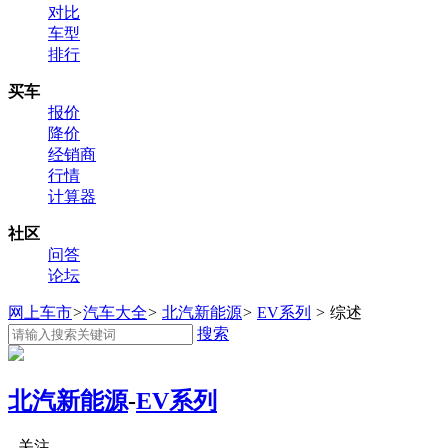
对比
车型
排行
买车
报价
降价
经销商
行情
计算器
社区
问答
论坛
网上车市
>
汽车大全
>
北汽新能源
>
EV系列
>
综述
搜索
北汽新能源
-
EV系列
关注