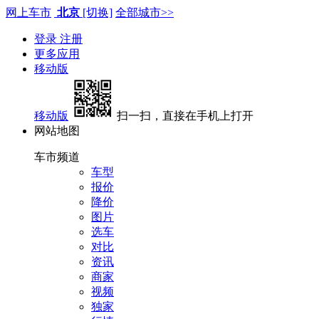
网上车市
北京
[切换]
全部城市>>
登录
注册
更多应用
移动版
移动版
扫一扫，直接在手机上打开
网站地图
车市频道
车型
报价
降价
图片
选车
对比
资讯
商家
视频
独家