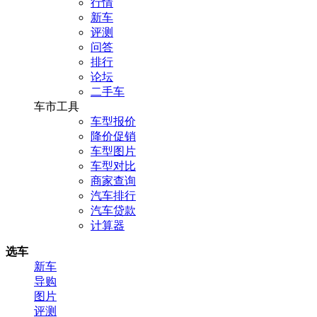
行情
新车
评测
问答
排行
论坛
二手车
车市工具
车型报价
降价促销
车型图片
车型对比
商家查询
汽车排行
汽车贷款
计算器
选车
新车
导购
图片
评测