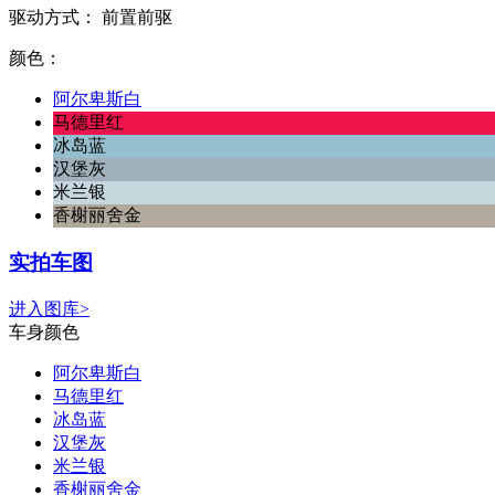
驱动方式：
前置前驱
颜色：
阿尔卑斯白
马德里红
冰岛蓝
汉堡灰
米兰银
香榭丽舍金
实拍车图
进入图库>
车身颜色
阿尔卑斯白
马德里红
冰岛蓝
汉堡灰
米兰银
香榭丽舍金