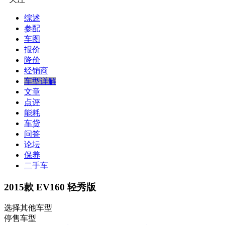
综述
参配
车图
报价
降价
经销商
车型详解
文章
点评
能耗
车贷
问答
论坛
保养
二手车
2015款 EV160 轻秀版
选择其他车型
停售车型