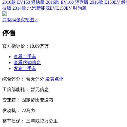
2016款 EV160 轻快版
2016款 EV160 轻秀版
2016款 E150EV 
技版
2014款 北汽新能源EVE150EV 时尚版
共有84张实拍图 >
停售
官方指导价：
18.89万万
查看二手车
查看求购信息
发布二手车
综合评分：
暂无评分
发表点评
工信部能耗：
暂无信息
变速箱：
固定齿比变速箱
发动机：
72马力-
整车质保：
三年或12万公里