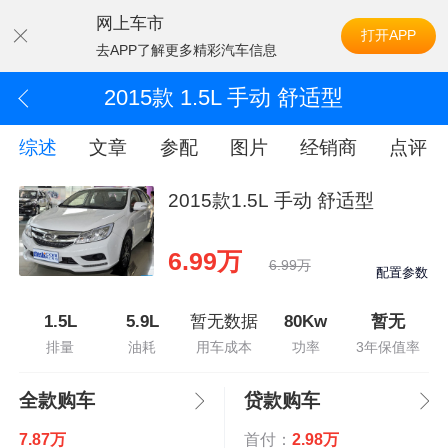
网上车市
打开APP
去APP了解更多精彩汽车信息
2015款 1.5L 手动 舒适型
综述
文章
参配
图片
经销商
点评
2015款1.5L 手动 舒适型
6.99万
6.99万
配置参数
1.5L
5.9L
暂无数据
80Kw
暂无
排量
油耗
用车成本
功率
3年保值率
全款购车
贷款购车
7.87万
首付：
2.98万