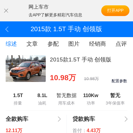
网上车市
打开APP
去APP了解更多精彩汽车信息
2015款 1.5T 手动 创领版
综述
文章
参配
图片
经销商
点评
2015款1.5T 手动 创领版
10.98万
10.98万
配置参数
1.5T
8.1L
暂无数据
110Kw
暂无
排量
油耗
用车成本
功率
3年保值率
全款购车
贷款购车
12.11万
首付：
4.43万