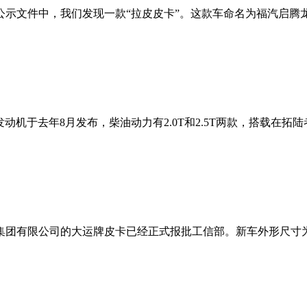
公示文件中，我们发现一款“拉皮皮卡”。这款车命名为福汽启腾
机于去年8月发布，柴油动力有2.0T和2.5T两款，搭载在拓陆者
限公司的大运牌皮卡已经正式报批工信部。新车外形尺寸为(mm)：长：5