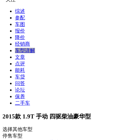
综述
参配
车图
报价
降价
经销商
车型详解
文章
点评
能耗
车贷
问答
论坛
保养
二手车
2015款 1.9T 手动 四驱柴油豪华型
选择其他车型
停售车型