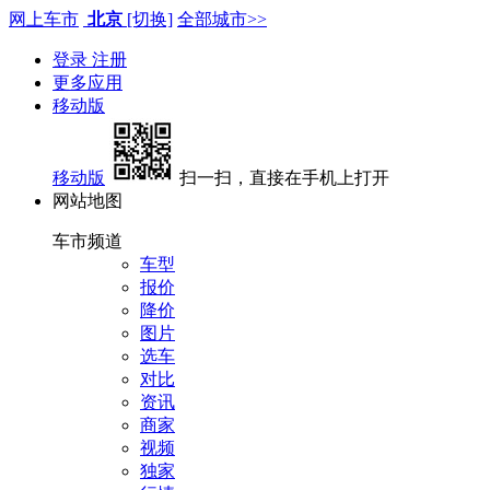
网上车市
北京
[切换]
全部城市>>
登录
注册
更多应用
移动版
移动版
扫一扫，直接在手机上打开
网站地图
车市频道
车型
报价
降价
图片
选车
对比
资讯
商家
视频
独家