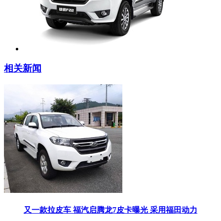
相关新闻
又一款拉皮车 福汽启腾龙7皮卡曝光 采用福田动力