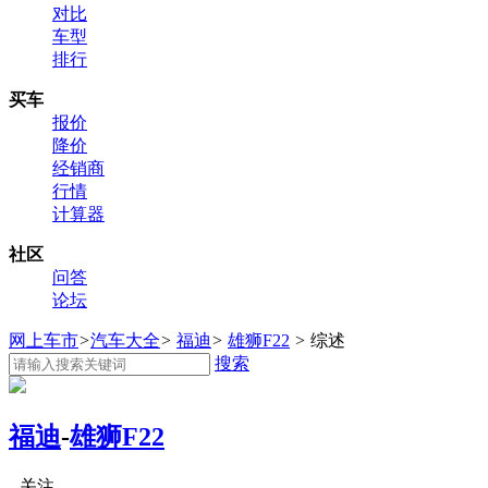
对比
车型
排行
买车
报价
降价
经销商
行情
计算器
社区
问答
论坛
网上车市
>
汽车大全
>
福迪
>
雄狮F22
>
综述
搜索
福迪
-
雄狮F22
关注