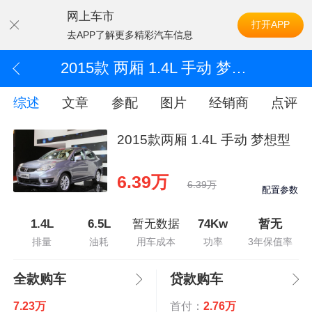
网上车市
打开APP
去APP了解更多精彩汽车信息
2015款 两厢 1.4L 手动 梦想型
综述
文章
参配
图片
经销商
点评
2015款两厢 1.4L 手动 梦想型
6.39万
6.39万
配置参数
1.4L
6.5L
暂无数据
74Kw
暂无
排量
油耗
用车成本
功率
3年保值率
全款购车
贷款购车
7.23万
首付：
2.76万