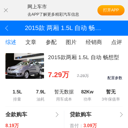
网上车市
打开APP
去APP了解更多精彩汽车信息
2015款 两厢 1.5L 自动 畅想型
综述
文章
参配
图片
经销商
点评
2015款两厢 1.5L 自动 畅想型
7.29万
7.29万
配置参数
1.5L
7.9L
暂无数据
82Kw
暂无
排量
油耗
用车成本
功率
3年保值率
全款购车
贷款购车
8.19万
首付：
3.09万