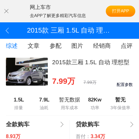
网上车市
打开APP
去APP了解更多精彩汽车信息
2015款 三厢 1.5L 自动 理想型
综述
文章
参配
图片
经销商
点评
2015款三厢 1.5L 自动 理想型
7.99万
7.99万
配置参数
1.5L
7.9L
暂无数据
82Kw
暂无
排量
油耗
用车成本
功率
3年保值率
全款购车
贷款购车
8.93万
首付：
3.34万