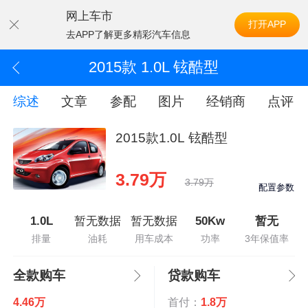
网上车市
打开APP
去APP了解更多精彩汽车信息
2015款 1.0L 铉酷型
综述
文章
参配
图片
经销商
点评
2015款1.0L 铉酷型
3.79万
3.79万
配置参数
1.0L
暂无数据
暂无数据
50Kw
暂无
排量
油耗
用车成本
功率
3年保值率
全款购车
贷款购车
4.46万
首付：
1.8万