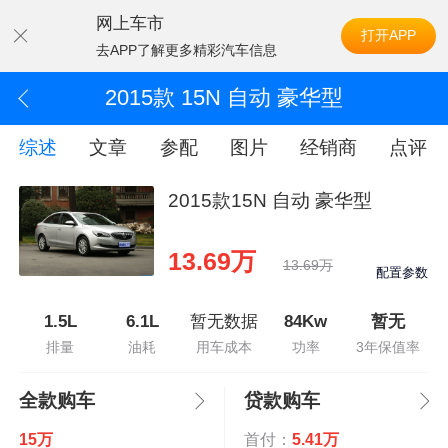
网上车市
打开APP
去APP了解更多精彩汽车信息
2015款 15N 自动 豪华型
综述
文章
参配
图片
经销商
点评
2015款15N 自动 豪华型
13.69万
13.69万
配置参数
1.5L
6.1L
暂无数据
84Kw
暂无
排量
油耗
用车成本
功率
3年保值率
全款购车
贷款购车
15万
首付：
5.41万