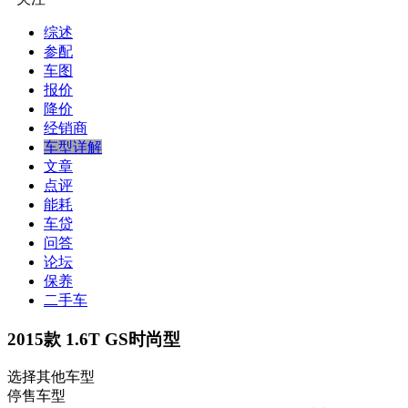
综述
参配
车图
报价
降价
经销商
车型详解
文章
点评
能耗
车贷
问答
论坛
保养
二手车
2015款 1.6T GS时尚型
选择其他车型
停售车型