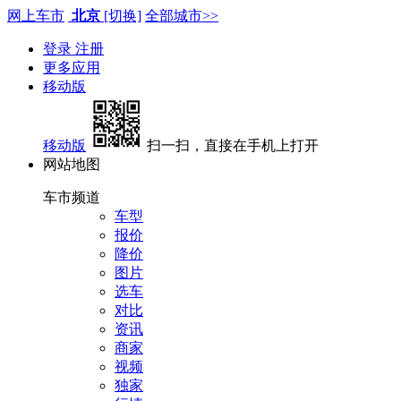
网上车市
北京
[切换]
全部城市>>
登录
注册
更多应用
移动版
移动版
扫一扫，直接在手机上打开
网站地图
车市频道
车型
报价
降价
图片
选车
对比
资讯
商家
视频
独家