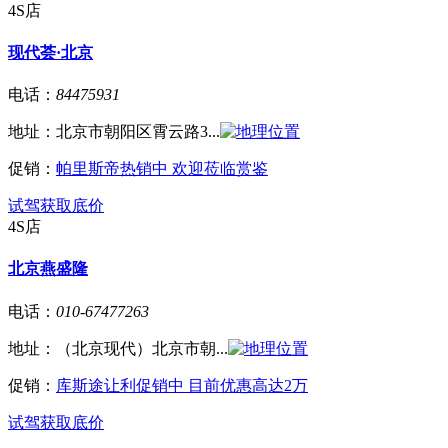
4S店
现代荟·北京
电话：
84475931
地址：
北京市朝阳区霄云路3...
促销：
帕里斯帝热销中 欢迎莅临赏鉴
试驾
获取底价
4S店
北京燕盛隆
电话：
010-67477263
地址：
（北京现代）北京市朝...
促销：
库斯途让利促销中 目前优惠高达2万
试驾
获取底价