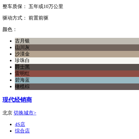
整车质保：
五年或10万公里
驱动方式：
前置前驱
颜色：
古月银
山川灰
沙漠金
珍珠白
爵士黑
雷明红
碧海蓝
橄榄棕
现代经销商
北京
切换城市>
4S店
综合店