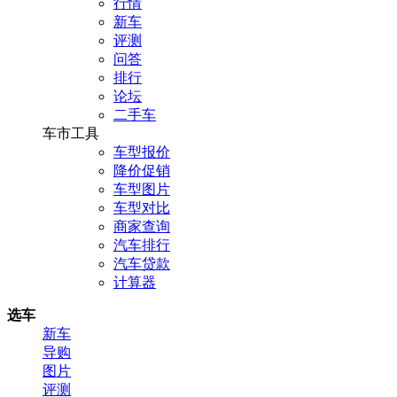
行情
新车
评测
问答
排行
论坛
二手车
车市工具
车型报价
降价促销
车型图片
车型对比
商家查询
汽车排行
汽车贷款
计算器
选车
新车
导购
图片
评测