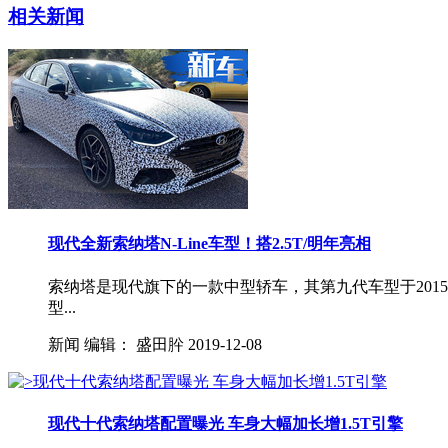
相关新闻
现代全新索纳塔N-Line车型！搭2.5T/明年亮相
索纳塔是现代旗下的一款中型轿车，其第九代车型于201
型...
新闻
编辑：
盛田肸
2019-12-08
现代十代索纳塔配置曝光 车身大幅加长增1.5T引擎