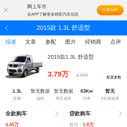
网上车市
打开APP
去APP了解更多精彩汽车信息
2015款 1.3L 舒适型
综述
文章
参配
图片
经销商
点评
2015款1.3L 舒适型
3.79万
3.79万
配置参数
1.3L
暂无数据
暂无数据
63Kw
暂无
排量
油耗
用车成本
功率
3年保值率
全款购车
贷款购车
4.45万
首付：
1.8万