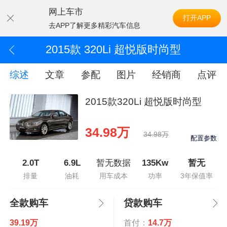
网上车市
打开APP
去APP了解更多精彩汽车信息
2015款 320Li 超悦版时尚型
综述
文章
参配
图片
经销商
点评
2015款320Li 超悦版时尚型
34.98万
34.98万
配置参数
2.0T
6.9L
暂无数据
135Kw
暂无
排量
油耗
用车成本
功率
3年保值率
全款购车
贷款购车
39.19万
首付：
14.7万