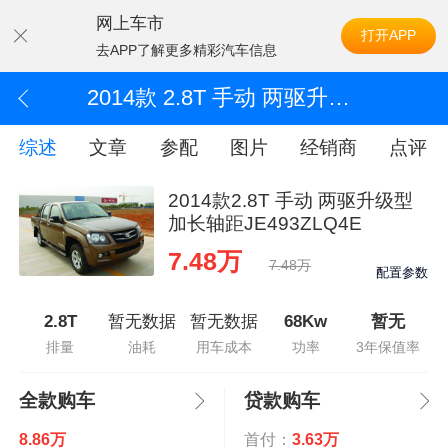
网上车市
打开APP
去APP了解更多精彩汽车信息
2014款 2.8T 手动 两驱升级型加长轴距JE493ZLQ4E
综述
文章
参配
图片
经销商
点评
2014款2.8T 手动 两驱升级型
加长轴距JE493ZLQ4E
7.48万
7.48万
配置参数
2.8T
暂无数据
暂无数据
68Kw
暂无
排量
油耗
用车成本
功率
3年保值率
全款购车
贷款购车
8.86万
首付：
3.63万