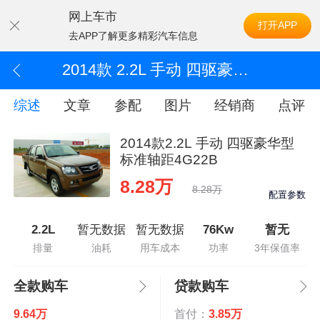
网上车市
打开APP
去APP了解更多精彩汽车信息
2014款 2.2L 手动 四驱豪华型标准轴距4G22B
综述
文章
参配
图片
经销商
点评
2014款2.2L 手动 四驱豪华型
标准轴距4G22B
8.28万
8.28万
配置参数
2.2L
暂无数据
暂无数据
76Kw
暂无
排量
油耗
用车成本
功率
3年保值率
全款购车
贷款购车
9.64万
首付：
3.85万