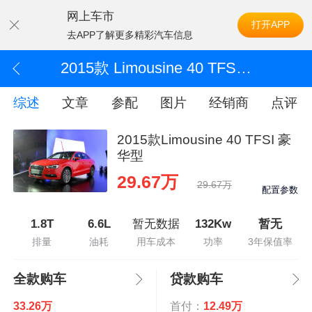
网上车市
打开APP
去APP了解更多精彩汽车信息
2015款 Limousine 40 TFSI 豪华型
综述
文章
参配
图片
经销商
点评
2015款Limousine 40 TFSI 豪
华型
29.67万
29.67万
配置参数
1.8T
6.6L
暂无数据
132Kw
暂无
排量
油耗
用车成本
功率
3年保值率
全款购车
贷款购车
33.26万
首付：
12.49万