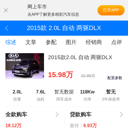
网上车市
打开APP
去APP了解更多精彩汽车信息
2015款 2.0L 自动 两驱DLX
综述
文章
参配
图片
经销商
点评
2015款2.0L 自动 两驱DLX
15.98万
15.98万
配置参数
2.0L
7.6L
暂无数据
118Kw
暂无
排量
油耗
用车成本
功率
3年保值率
全款购车
贷款购车
18.12万
首付：
6.93万