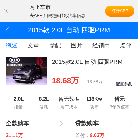
网上车市
打开APP
去APP了解更多精彩汽车信息
2015款 2.0L 自动 四驱PRM
综述
文章
参配
图片
经销商
点评
2015款2.0L 自动 四驱PRM
18.68万
18.68万
配置参数
2.0L
8.2L
暂无数据
118Kw
暂无
排量
油耗
用车成本
功率
3年保值率
全款购车
贷款购车
21.11万
首付：
8.03万