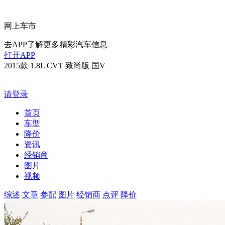
网上车市
去APP了解更多精彩汽车信息
打开APP
2015款 1.8L CVT 致尚版 国V
请登录
首页
车型
降价
资讯
经销商
图片
视频
综述
文章
参配
图片
经销商
点评
降价