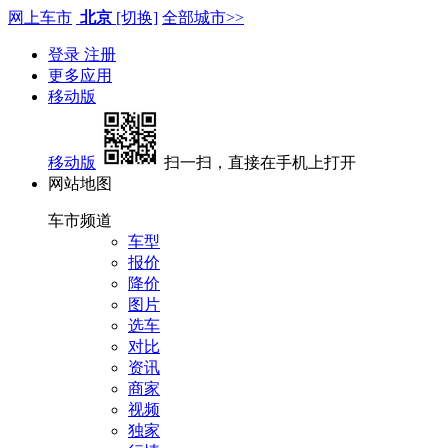
网上车市
北京
[切换]
全部城市>>
登录
注册
更多应用
移动版
移动版
扫一扫，直接在手机上打开
网站地图
车市频道
车型
报价
降价
图片
选车
对比
资讯
商家
视频
独家