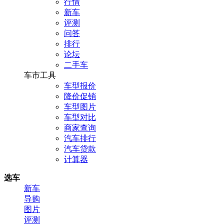
行情
新车
评测
问答
排行
论坛
二手车
车市工具
车型报价
降价促销
车型图片
车型对比
商家查询
汽车排行
汽车贷款
计算器
选车
新车
导购
图片
评测