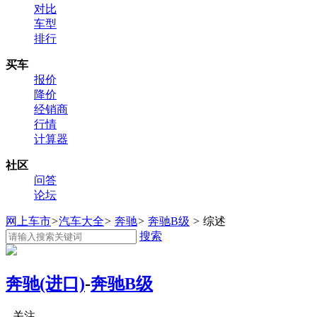
对比
车型
排行
买车
报价
降价
经销商
行情
计算器
社区
问答
论坛
网上车市
>
汽车大全
>
奔驰
>
奔驰B级
>
综述
搜索
奔驰(进口)
-
奔驰B级
关注