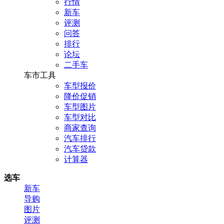
行情
新车
评测
问答
排行
论坛
二手车
车市工具
车型报价
降价促销
车型图片
车型对比
商家查询
汽车排行
汽车贷款
计算器
选车
新车
导购
图片
评测