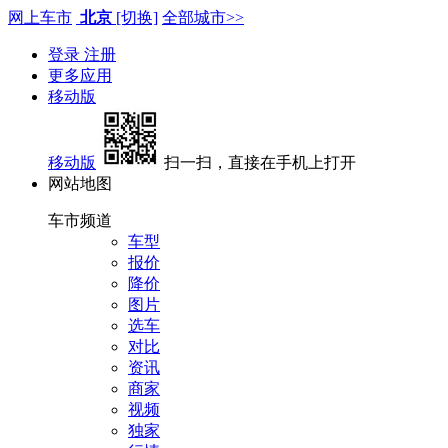
网上车市
北京
[切换]
全部城市>>
登录
注册
更多应用
移动版
移动版
扫一扫，直接在手机上打开
网站地图
车市频道
车型
报价
降价
图片
选车
对比
资讯
商家
视频
独家