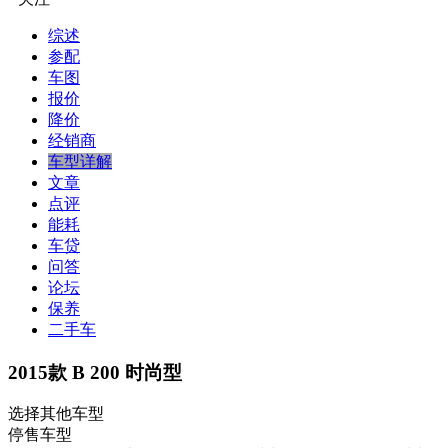
综述
参配
车图
报价
降价
经销商
车型详解
文章
点评
能耗
车贷
问答
论坛
保养
二手车
2015款 B 200 时尚型
选择其他车型
停售车型