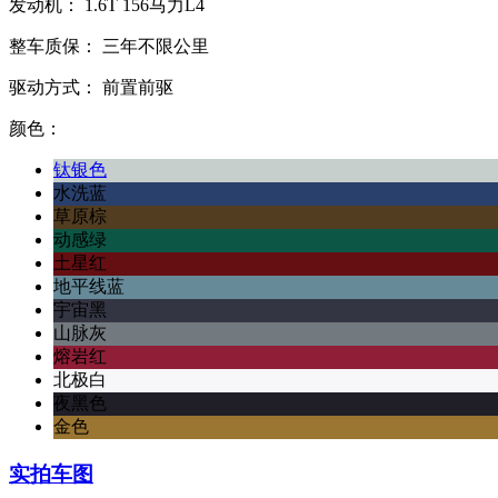
发动机：
1.6T
156马力L4
整车质保：
三年不限公里
驱动方式：
前置前驱
颜色：
钛银色
水洗蓝
草原棕
动感绿
土星红
地平线蓝
宇宙黑
山脉灰
熔岩红
北极白
夜黑色
金色
实拍车图