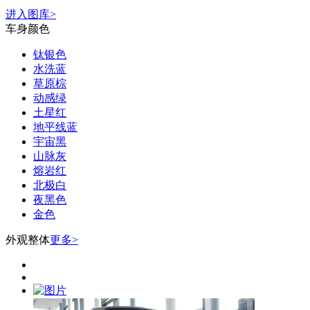
进入图库>
车身颜色
钛银色
水洗蓝
草原棕
动感绿
土星红
地平线蓝
宇宙黑
山脉灰
熔岩红
北极白
夜黑色
金色
外观整体
更多>