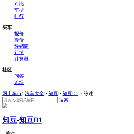
对比
车型
排行
买车
报价
降价
经销商
行情
计算器
社区
问答
论坛
网上车市
>
汽车大全
>
知豆
>
知豆D1
>
综述
搜索
知豆
-
知豆D1
关注