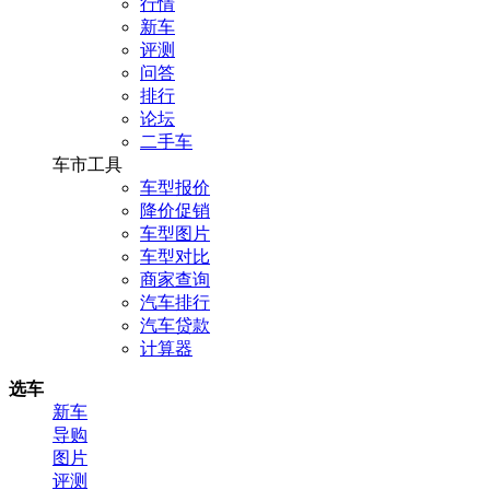
行情
新车
评测
问答
排行
论坛
二手车
车市工具
车型报价
降价促销
车型图片
车型对比
商家查询
汽车排行
汽车贷款
计算器
选车
新车
导购
图片
评测