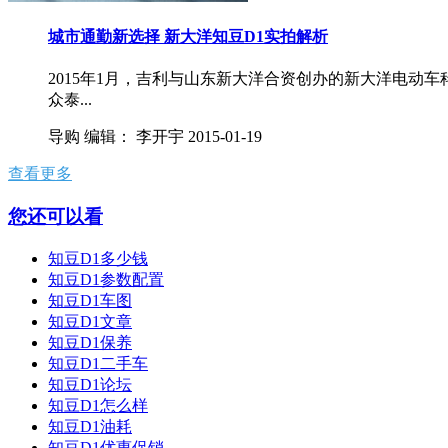
城市通勤新选择 新大洋知豆D1实拍解析
2015年1月，吉利与山东新大洋合资创办的新大洋电动
众泰...
导购
编辑：
李开宇
2015-01-19
查看更多
您还可以看
知豆D1多少钱
知豆D1参数配置
知豆D1车图
知豆D1文章
知豆D1保养
知豆D1二手车
知豆D1论坛
知豆D1怎么样
知豆D1油耗
知豆D1优惠促销