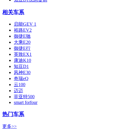
相关车系
启能GEV 1
裕路EV2
御捷E驰
大乘E20
御捷E行
英致EX1
康迪K10
知豆D1
风神E30
奇瑞eQ
云100
迈迈
菲亚特500
smart forfour
热门车系
更多>>