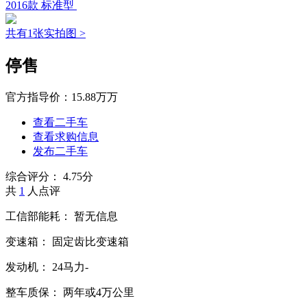
2016款 标准型
共有1张实拍图 >
停售
官方指导价：
15.88万万
查看二手车
查看求购信息
发布二手车
综合评分：
4.75分
共
1
人点评
工信部能耗：
暂无信息
变速箱：
固定齿比变速箱
发动机：
24马力-
整车质保：
两年或4万公里