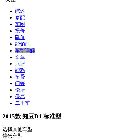
综述
参配
车图
报价
降价
经销商
车型详解
文章
点评
能耗
车贷
问答
论坛
保养
二手车
2015款 知豆D1 标准型
选择其他车型
停售车型