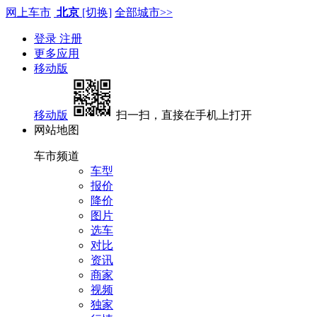
网上车市
北京
[切换]
全部城市>>
登录
注册
更多应用
移动版
移动版
扫一扫，直接在手机上打开
网站地图
车市频道
车型
报价
降价
图片
选车
对比
资讯
商家
视频
独家