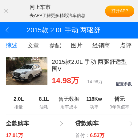
网上车市
打开APP
去APP了解更多精彩汽车信息
2015款 2.0L 手动 两驱舒适型 国V
综述
文章
参配
图片
经销商
点评
2015款2.0L 手动 两驱舒适型
国V
14.98万
14.98万
配置参数
2.0L
8.1L
暂无数据
118Kw
暂无
排量
油耗
用车成本
功率
3年保值率
全款购车
贷款购车
17.01万
首付：
6.53万