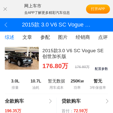
网上车市
打开APP
去APP了解更多精彩汽车信息
2015款 3.0 V6 SC Vogue SE 创世加长版
综述
文章
参配
图片
经销商
点评
2015款3.0 V6 SC Vogue SE
创世加长版
176.80万
176.80万
配置参数
3.0L
10.7L
暂无数据
250Kw
暂无
排量
油耗
用车成本
功率
3年保值率
全款购车
贷款购车
196.35万
首付：
72.59万