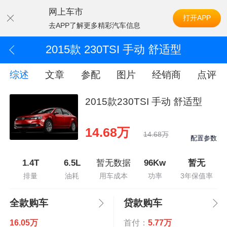
网上车市
打开APP
去APP了解更多精彩汽车信息
2015款 230TSI 手动 舒适型
综述
文章
参配
图片
经销商
点评
2015款230TSI 手动 舒适型
14.68万
14.68万
配置参数
1.4T
6.5L
暂无数据
96Kw
暂无
排量
油耗
用车成本
功率
3年保值率
全款购车
贷款购车
16.05万
首付：
5.77万