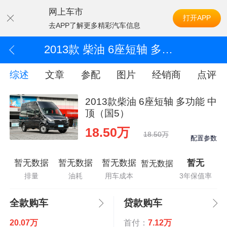
网上车市
打开APP
去APP了解更多精彩汽车信息
2013款 柴油 6座短轴 多功能 中顶（国5）
综述
文章
参配
图片
经销商
点评
2013款柴油 6座短轴 多功能 中
顶（国5）
18.50万
18.50万
配置参数
暂无数据
暂无数据
暂无数据
暂无
暂无数据
排量
油耗
用车成本
3年保值率
全款购车
贷款购车
20.07万
首付：
7.12万