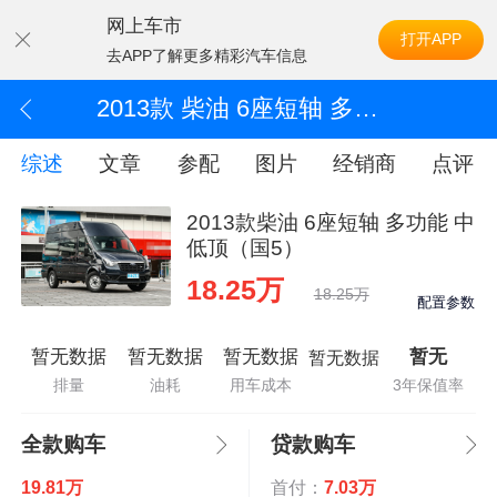
网上车市
打开APP
去APP了解更多精彩汽车信息
2013款 柴油 6座短轴 多功能 中低顶（国5）
综述
文章
参配
图片
经销商
点评
2013款柴油 6座短轴 多功能 中
低顶（国5）
18.25万
18.25万
配置参数
暂无数据
暂无数据
暂无数据
暂无
暂无数据
排量
油耗
用车成本
3年保值率
全款购车
贷款购车
19.81万
首付：
7.03万