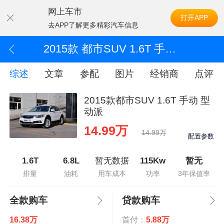
网上车市
打开APP
去APP了解更多精彩汽车信息
2015款 都市SUV 1.6T 手动 型动派
综述
文章
参配
图片
经销商
点评
2015款都市SUV 1.6T 手动 型
动派
14.99万
14.99万
配置参数
1.6T
6.8L
暂无数据
115Kw
暂无
排量
油耗
用车成本
功率
3年保值率
全款购车
贷款购车
16.38万
首付：
5.88万