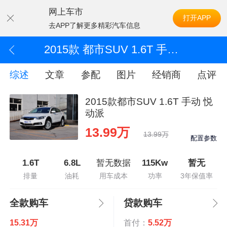
网上车市
打开APP
去APP了解更多精彩汽车信息
2015款 都市SUV 1.6T 手动 悦动派
综述
文章
参配
图片
经销商
点评
2015款都市SUV 1.6T 手动 悦
动派
13.99万
13.99万
配置参数
1.6T
6.8L
暂无数据
115Kw
暂无
排量
油耗
用车成本
功率
3年保值率
全款购车
贷款购车
15.31万
首付：
5.52万