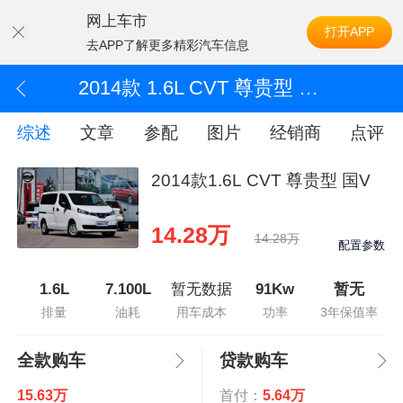
网上车市
打开APP
去APP了解更多精彩汽车信息
2014款 1.6L CVT 尊贵型 国V
综述
文章
参配
图片
经销商
点评
2014款1.6L CVT 尊贵型 国V
14.28万
14.28万
配置参数
1.6L
7.100L
暂无数据
91Kw
暂无
排量
油耗
用车成本
功率
3年保值率
全款购车
贷款购车
15.63万
首付：
5.64万