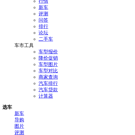
行情
新车
评测
问答
排行
论坛
二手车
车市工具
车型报价
降价促销
车型图片
车型对比
商家查询
汽车排行
汽车贷款
计算器
选车
新车
导购
图片
评测