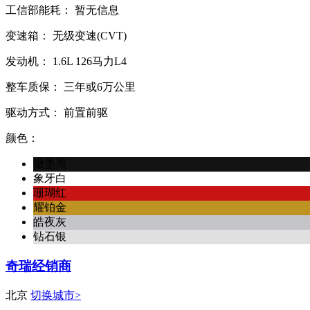
工信部能耗：
暂无信息
变速箱：
无级变速(CVT)
发动机：
1.6L
126马力L4
整车质保：
三年或6万公里
驱动方式：
前置前驱
颜色：
徽墨黑
象牙白
珊瑚红
耀铂金
皓夜灰
钻石银
奇瑞经销商
北京
切换城市>