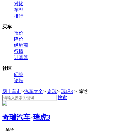
对比
车型
排行
买车
报价
降价
经销商
行情
计算器
社区
问答
论坛
网上车市
>
汽车大全
>
奇瑞
>
瑞虎3
>
综述
搜索
奇瑞汽车
-
瑞虎3
关注