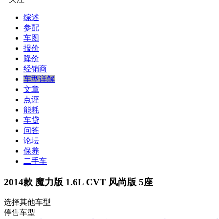
综述
参配
车图
报价
降价
经销商
车型详解
文章
点评
能耗
车贷
问答
论坛
保养
二手车
2014款 魔力版 1.6L CVT 风尚版 5座
选择其他车型
停售车型