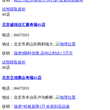
促销：
风云T9正价销售12.99万起 欢迎到店垂询
试驾
获取底价
4S店
北京诚信达汇嘉奇瑞4S店
电话：
84475931
地址：
北京市房山区阎村镇大...
促销：
瑞虎9限时优惠 店内让利达1.5万元
试驾
获取底价
4S店
北京立信惠众奇瑞4S店
电话：
84475931
地址：
北京市丰台区卢沟桥桥...
促销：
瑞虎7价格直降1万 欢迎到店品鉴