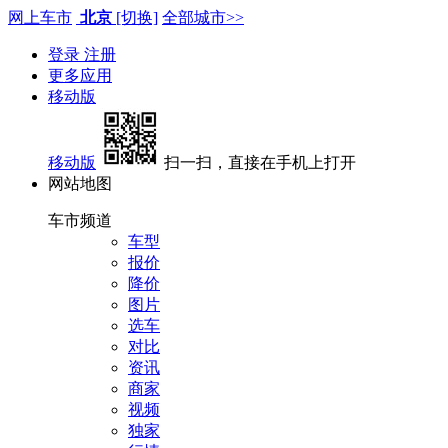
网上车市
北京
[切换]
全部城市>>
登录
注册
更多应用
移动版
移动版
扫一扫，直接在手机上打开
网站地图
车市频道
车型
报价
降价
图片
选车
对比
资讯
商家
视频
独家