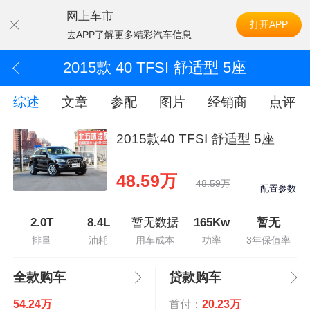
网上车市
打开APP
去APP了解更多精彩汽车信息
2015款 40 TFSI 舒适型 5座
综述
文章
参配
图片
经销商
点评
2015款40 TFSI 舒适型 5座
48.59万
48.59万
配置参数
2.0T
8.4L
暂无数据
165Kw
暂无
排量
油耗
用车成本
功率
3年保值率
全款购车
贷款购车
54.24万
首付：
20.23万