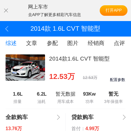
网上车市
打开APP
去APP了解更多精彩汽车信息
2014款 1.6L CVT 智能型
综述
文章
参配
图片
经销商
点评
2014款1.6L CVT 智能型
12.53万
12.53万
配置参数
1.6L
6.2L
暂无数据
93Kw
暂无
排量
油耗
用车成本
功率
3年保值率
全款购车
贷款购车
13.76万
首付：
4.99万