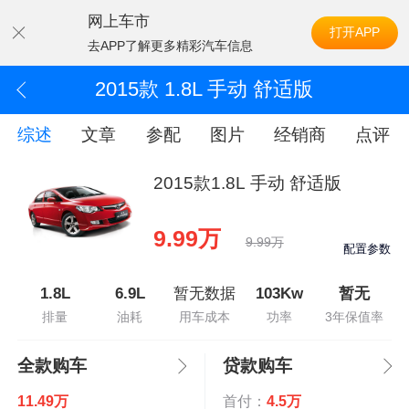
网上车市
打开APP
去APP了解更多精彩汽车信息
2015款 1.8L 手动 舒适版
综述
文章
参配
图片
经销商
点评
2015款1.8L 手动 舒适版
9.99万
9.99万
配置参数
1.8L
6.9L
暂无数据
103Kw
暂无
排量
油耗
用车成本
功率
3年保值率
全款购车
贷款购车
11.49万
首付：
4.5万