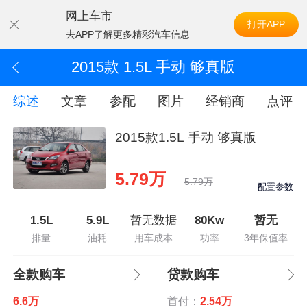
网上车市
打开APP
去APP了解更多精彩汽车信息
2015款 1.5L 手动 够真版
综述
文章
参配
图片
经销商
点评
2015款1.5L 手动 够真版
5.79万
5.79万
配置参数
1.5L
5.9L
暂无数据
80Kw
暂无
排量
油耗
用车成本
功率
3年保值率
全款购车
贷款购车
6.6万
首付：
2.54万