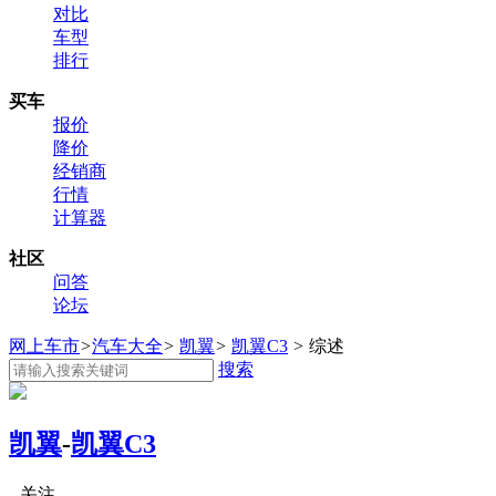
对比
车型
排行
买车
报价
降价
经销商
行情
计算器
社区
问答
论坛
网上车市
>
汽车大全
>
凯翼
>
凯翼C3
>
综述
搜索
凯翼
-
凯翼C3
关注