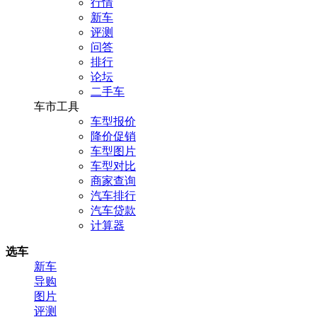
行情
新车
评测
问答
排行
论坛
二手车
车市工具
车型报价
降价促销
车型图片
车型对比
商家查询
汽车排行
汽车贷款
计算器
选车
新车
导购
图片
评测