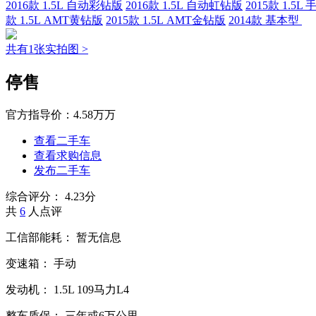
2016款 1.5L 自动彩钻版
2016款 1.5L 自动虹钻版
2015款 1.5L
款 1.5L AMT黄钻版
2015款 1.5L AMT金钻版
2014款 基本型
共有1张实拍图 >
停售
官方指导价：
4.58万万
查看二手车
查看求购信息
发布二手车
综合评分：
4.23分
共
6
人点评
工信部能耗：
暂无信息
变速箱：
手动
发动机：
1.5L
109马力L4
整车质保：
三年或6万公里