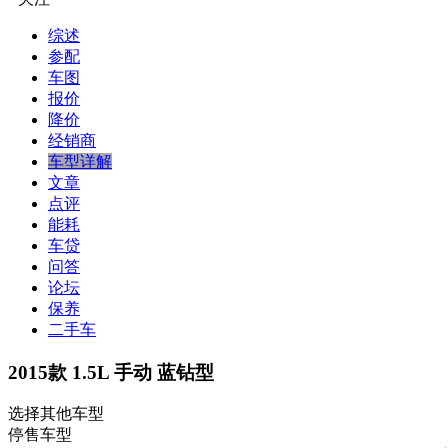
综述
参配
车图
报价
降价
经销商
车型详解
文章
点评
能耗
车贷
问答
论坛
保养
二手车
2015款 1.5L 手动 蓝钻型
选择其他车型
停售车型