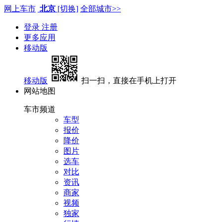
网上车市
北京
[切换]
全部城市>>
登录
注册
更多应用
移动版
移动版
扫一扫，直接在手机上打开
网站地图
车市频道
车型
报价
降价
图片
选车
对比
资讯
商家
视频
独家