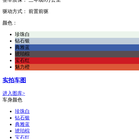
驱动方式：
前置前驱
颜色：
珍珠白
钻石银
典雅蓝
琥珀棕
宝石红
魅力橙
实拍车图
进入图库>
车身颜色
珍珠白
钻石银
典雅蓝
琥珀棕
宝石红