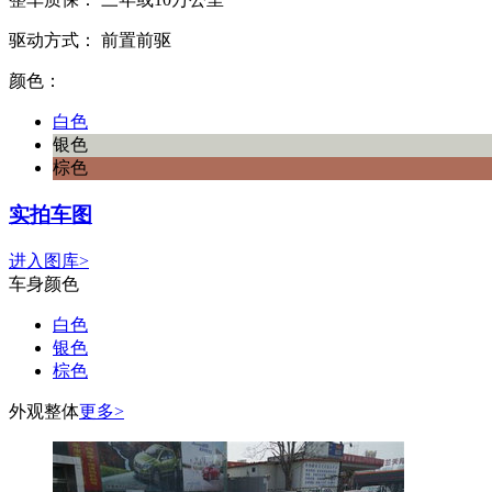
驱动方式：
前置前驱
颜色：
白色
银色
棕色
实拍车图
进入图库>
车身颜色
白色
银色
棕色
外观整体
更多>