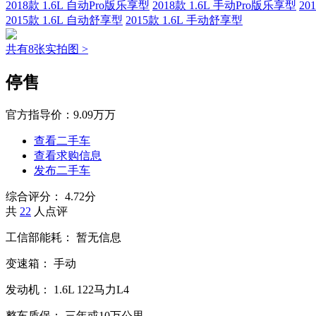
2018款 1.6L 自动Pro版乐享型
2018款 1.6L 手动Pro版乐享型
20
2015款 1.6L 自动舒享型
2015款 1.6L 手动舒享型
共有8张实拍图 >
停售
官方指导价：
9.09万万
查看二手车
查看求购信息
发布二手车
综合评分：
4.72分
共
22
人点评
工信部能耗：
暂无信息
变速箱：
手动
发动机：
1.6L
122马力L4
整车质保：
三年或10万公里