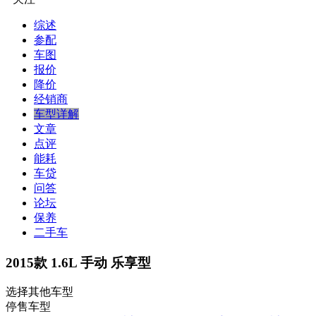
综述
参配
车图
报价
降价
经销商
车型详解
文章
点评
能耗
车贷
问答
论坛
保养
二手车
2015款 1.6L 手动 乐享型
选择其他车型
停售车型