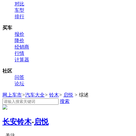
对比
车型
排行
买车
报价
降价
经销商
行情
计算器
社区
问答
论坛
网上车市
>
汽车大全
>
铃木
>
启悦
>
综述
搜索
长安铃木
-
启悦
关注