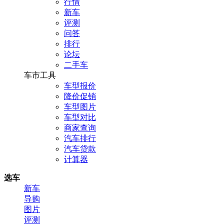
行情
新车
评测
问答
排行
论坛
二手车
车市工具
车型报价
降价促销
车型图片
车型对比
商家查询
汽车排行
汽车贷款
计算器
选车
新车
导购
图片
评测