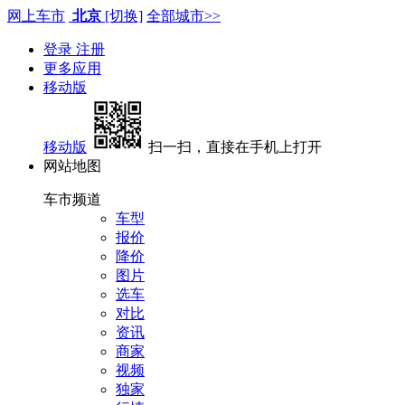
网上车市
北京
[切换]
全部城市>>
登录
注册
更多应用
移动版
移动版
扫一扫，直接在手机上打开
网站地图
车市频道
车型
报价
降价
图片
选车
对比
资讯
商家
视频
独家