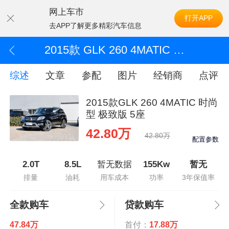
网上车市
打开APP
去APP了解更多精彩汽车信息
2015款 GLK 260 4MATIC 时尚型 极致版 5座
综述
文章
参配
图片
经销商
点评
2015款GLK 260 4MATIC 时尚
型 极致版 5座
42.80万
42.80万
配置参数
2.0T
8.5L
暂无数据
155Kw
暂无
排量
油耗
用车成本
功率
3年保值率
全款购车
贷款购车
47.84万
首付：
17.88万