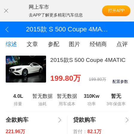
网上车市
打开APP
去APP了解更多精彩汽车信息
2015款 S 500 Coupe 4MATIC
综述
文章
参配
图片
经销商
点评
2015款S 500 Coupe 4MATIC
199.80万
199.80万
配置参数
4.0L
暂无数据
暂无数据
310Kw
暂无
排量
油耗
用车成本
功率
3年保值率
全款购车
贷款购车
221.96万
首付：
82.1万