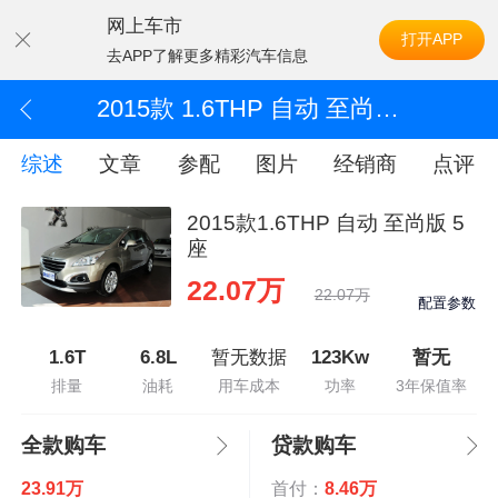
网上车市
打开APP
去APP了解更多精彩汽车信息
2015款 1.6THP 自动 至尚版 5座
综述
文章
参配
图片
经销商
点评
2015款1.6THP 自动 至尚版 5
座
22.07万
22.07万
配置参数
1.6T
6.8L
暂无数据
123Kw
暂无
排量
油耗
用车成本
功率
3年保值率
全款购车
贷款购车
23.91万
首付：
8.46万