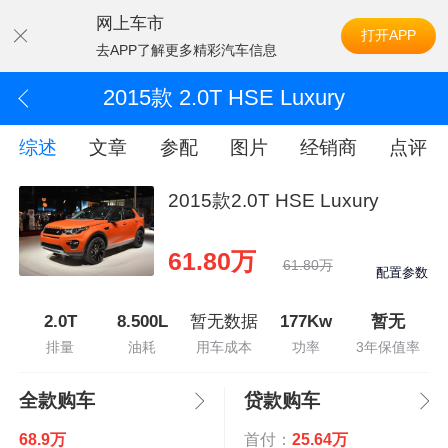
网上车市
打开APP
去APP了解更多精彩汽车信息
2015款 2.0T HSE Luxury
综述
文章
参配
图片
经销商
点评
2015款2.0T HSE Luxury
61.80万
61.80万
配置参数
2.0T
8.500L
暂无数据
177Kw
暂无
排量
油耗
用车成本
功率
3年保值率
全款购车
贷款购车
68.9万
首付：
25.64万